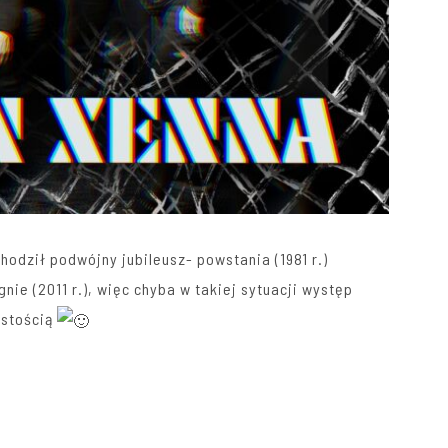
odził podwójny jubileusz- powstania (1981 r.)
gnie (2011 r.), więc chyba w takiej sytuacji występ
istością