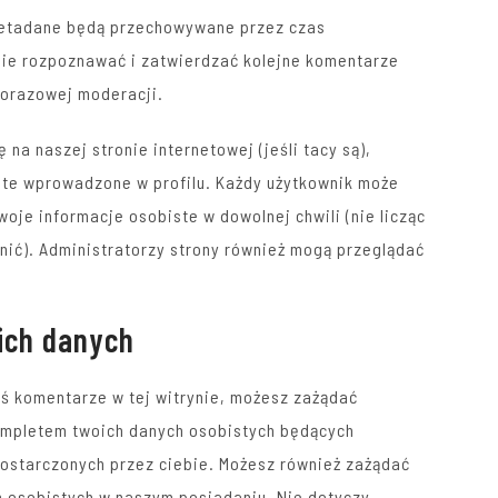
 metadane będą przechowywane przez czas
nie rozpoznawać i zatwierdzać kolejne komentarze
dorazowej moderacji.
 na naszej stronie internetowej (jeśli tacy są),
te wprowadzone w profilu. Każdy użytkownik może
oje informacje osobiste w dowolnej chwili (nie licząc
nić). Administratorzy strony również mogą przeglądać
ich danych
ś komentarze w tej witrynie, możesz zażądać
ompletem twoich danych osobistych będących
dostarczonych przez ciebie. Możesz również zażądać
h osobistych w naszym posiadaniu. Nie dotyczy