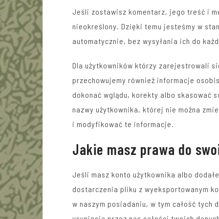
Jeśli zostawisz komentarz, jego treść i
nieokreślony. Dzięki temu jesteśmy w sta
automatycznie, bez wysyłania ich do każ
Dla użytkowników którzy zarejestrowali się
przechowujemy również informacje osobis
dokonać wglądu, korekty albo skasować sw
nazwy użytkownika, której nie można zmie
i modyfikować te informacje.
Jakie masz prawa do swo
Jeśli masz konto użytkownika albo dodałe
dostarczenia pliku z wyeksportowanym k
w naszym posiadaniu, w tym całość tych 
usunięcia przez nas całości twoich danyc