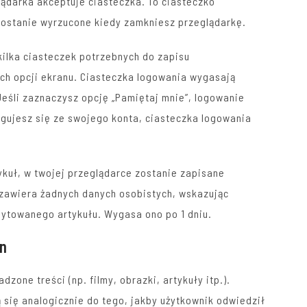
ądarka akceptuje ciasteczka. To ciasteczko
zostanie wyrzucone kiedy zamkniesz przeglądarkę.
ilka ciasteczek potrzebnych do zapisu
ch opcji ekranu. Ciasteczka logowania wygasają
Jeśli zaznaczysz opcję „Pamiętaj mnie”, logowanie
gujesz się ze swojego konta, ciasteczka logowania
ykuł, w twojej przeglądarce zostanie zapisane
 zawiera żadnych danych osobistych, wskazując
edytowanego artykułu. Wygasa ono po 1 dniu.
yn
dzone treści (np. filmy, obrazki, artykuły itp.).
 się analogicznie do tego, jakby użytkownik odwiedził