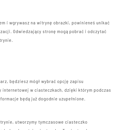
em i wgrywasz na witrynę obrazki, powinieneś unikać
izacji. Odwiedzający stronę mogą pobrać i odczytać
trynie.
tarz, będziesz mógł wybrać opcję zapisu
ny internetowej w ciasteczkach, dzięki którym podczas
nformacje będą już dogodnie uzupełnione.
 witrynie, utworzymy tymczasowe ciasteczko