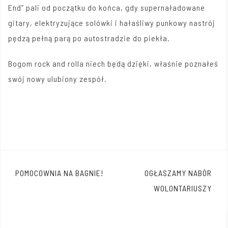
End” pali od początku do końca, gdy supernaładowane
gitary, elektryzujące solówki i hałaśliwy punkowy nastrój
pędzą pełną parą po autostradzie do piekła.
Bogom rock and rolla niech będą dzięki, właśnie poznałeś
swój nowy ulubiony zespół.
Nawigacja
POMOCOWNIA NA BAGNIE!
OGŁASZAMY NABÓR
wpisu
WOLONTARIUSZY