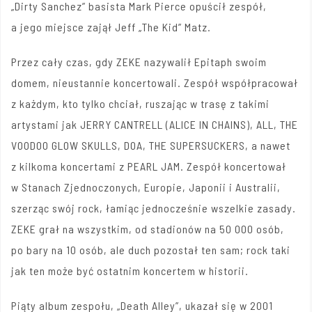
„Dirty Sanchez” basista Mark Pierce opuścił zespół,
a jego miejsce zajął Jeff „The Kid” Matz.
Przez cały czas, gdy ZEKE nazywalił Epitaph swoim
domem, nieustannie koncertowali. Zespół współpracował
z każdym, kto tylko chciał, ruszając w trasę z takimi
artystami jak JERRY CANTRELL (ALICE IN CHAINS), ALL, THE
VOODOO GLOW SKULLS, DOA, THE SUPERSUCKERS, a nawet
z kilkoma koncertami z PEARL JAM. Zespół koncertował
w Stanach Zjednoczonych, Europie, Japonii i Australii,
szerząc swój rock, łamiąc jednocześnie wszelkie zasady.
ZEKE grał na wszystkim, od stadionów na 50 000 osób,
po bary na 10 osób, ale duch pozostał ten sam; rock taki
jak ten może być ostatnim koncertem w historii.
Piąty album zespołu, „Death Alley”, ukazał się w 2001