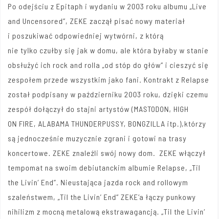
Po odejściu z Epitaph i wydaniu w 2003 roku albumu „Live
and Uncensored”, ZEKE zaczął pisać nowy materiał
i poszukiwać odpowiedniej wytwórni, z którą
nie tylko czułby się jak w domu, ale która byłaby w stanie
obsłużyć ich rock and rolla „od stóp do głów” i cieszyć się
zespołem przede wszystkim jako fani. Kontrakt z Relapse
został podpisany w październiku 2003 roku, dzięki czemu
zespół dołączył do stajni artystów (MASTODON, HIGH
ON FIRE, ALABAMA THUNDERPUSSY, BONGZILLA itp.),którzy
są jednocześnie muzycznie zgrani i gotowi na trasy
koncertowe. ZEKE znaleźli swój nowy dom. ZEKE włączył
tempomat na swoim debiutanckim albumie Relapse, „Til
the Livin’ End”. Nieustająca jazda rock and rollowym
szaleństwem, „Til the Livin’ End” ZEKE’a łączy punkowy
nihilizm z mocną metalową ekstrawagancją. „Til the Livin’