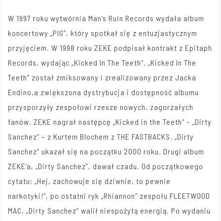
W 1997 roku wytwórnia Man’s Ruin Records wydała album
koncertowy „PIG”, który spotkał się z entuzjastycznym
przyjęciem. W 1998 roku ZEKE podpisał kontrakt z Epitaph
Records, wydając „Kicked In The Teeth”. „Kicked In The
Teeth” został zmiksowany i zrealizowany przez Jacka
Endino,a zwiększona dystrybucja i dostępność albumu
przysporzyły zespołowi rzesze nowych, zagorzałych
fanów. ZEKE nagrał następcę „Kicked in the Teeth” – „Dirty
Sanchez” – z Kurtem Blochem z THE FASTBACKS. „Dirty
Sanchez” ukazał się na początku 2000 roku. Drugi album
ZEKE’a, „Dirty Sanchez”, dawał czadu. Od początkowego
cytatu: „Hej, zachowuje się dziwnie, to pewnie
narkotyki!”, po ostatni ryk „Rhiannon” zespołu FLEETWOOD
MAC, „Dirty Sanchez” walił niespożytą energią. Po wydaniu