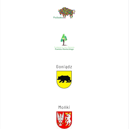
Goniądz
Mońki