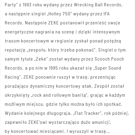
Party” z 1993 roku wydany przez Wrecking Ball Records,
a następnie singiel „Holley 750” wydany przez IFA
Records. Następnie ZEKE postanowił przenieść swoje
energetyczne nagrania na scenę i dzięki intensywnym
trasom koncertowym w regionie zyskał ponad potężną
reputację „zespołu, który trzeba pokonać”. Singiel o tym
samym tytule „Zeke” został wydany przez Scooch Pooch
Records, a po nim w 1995 roku ukazał się „Super Sound
Racing”. ZEKE ponownie ruszył w trasę, prezentując
porażająco dynamiczny koncertowy atak. Zespół został
okrzyknięty „rock and rollowym banitą”, grając w każdym
możliwym miejscu, gdzie tylko można było ich spotkać.
Wydanie kolejnego długograja, „Flat Tracker”, rok później,
zapewniło ZEKE’owi wystarczająco dużo amunicji,
by koncertować miesiącami. I wyruszyli w trasę…