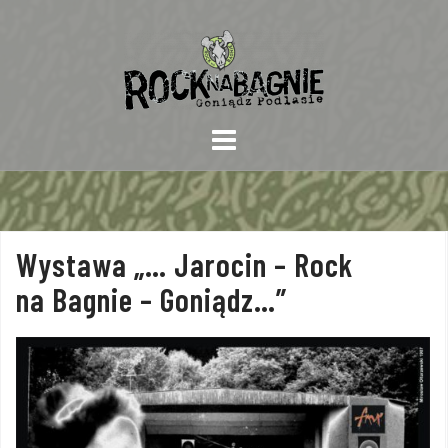
Skip
to
content
Wystawa „… Jarocin – Rock
na Bagnie – Goniądz…”