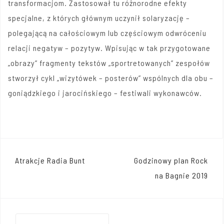
transformacjom. Zastosował tu różnorodne efekty
specjalne, z których głównym uczynił solaryzację –
polegającą na całościowym lub częściowym odwróceniu
relacji negatyw – pozytyw. Wpisując w tak przygotowane
„obrazy” fragmenty tekstów „sportretowanych” zespołów
stworzył cykl „wizytówek – posterów” wspólnych dla obu –
goniądzkiego i jarocińskiego – festiwali wykonawców.
Nawigacja
Atrakcje Radia Bunt
Godzinowy plan Rock
wpisu
na Bagnie 2019
Szukaj: