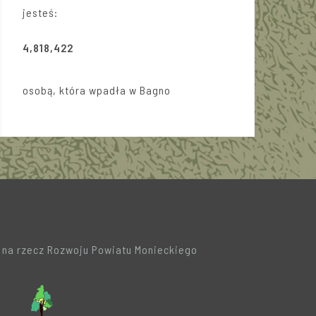
jesteś:
4,818,422
osobą, która wpadła w Bagno
a na rzecz Rozwoju Powiatu Monieckiego