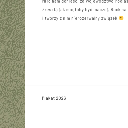
Miło nam donieść, że
Województwo Podlas
Zresztą jak mogłoby być inaczej, Rock na
i tworzy z nim nierozerwalny związek
Nawigacja
Plakat 2026
wpisu