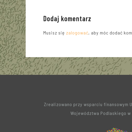
Dodaj komentarz
Musisz się
zalogować
, aby móc dodać kom
Zrealizowano przy wsparciu finansowym 
Województwa Podlaskiego w 