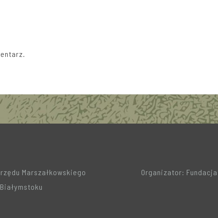
entarz.
Urzędu Marszałkowskiego
Organizator: Fundacj
Białymstoku