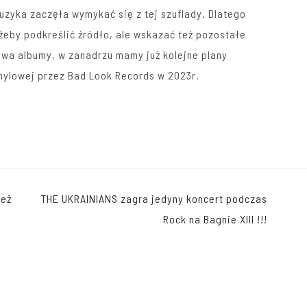
zyka zaczęła wymykać się z tej szuflady. Dlatego
– żeby podkreślić źródło, ale wskazać też pozostałe
dwa albumy, w zanadrzu mamy już kolejne plany
nylowej przez
Bad Look Records
w 2023r.
ież
THE UKRAINIANS zagra jedyny koncert podczas
Rock na Bagnie XIII !!!