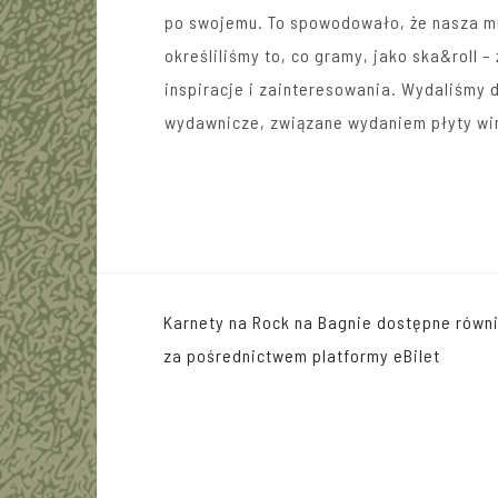
po swojemu. To spowodowało, że nasza mu
określiliśmy to, co gramy, jako ska&roll 
inspiracje i zainteresowania. Wydaliśmy 
wydawnicze, związane wydaniem płyty wi
Nawigacja
Karnety na Rock na Bagnie dostępne równ
wpisu
za pośrednictwem platformy eBilet