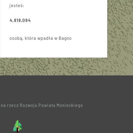
jesteś:
4,818,094
osobą, która wpadła w Bagno
a na rzecz Rozwoju Powiatu Monieckiego