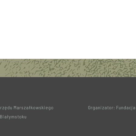
Urzędu Marszałkowskiego
Organizator: Fundacj
Białymstoku