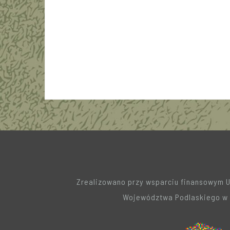
Zrealizowano przy wsparciu finansowym 
Województwa Podlaskiego w 