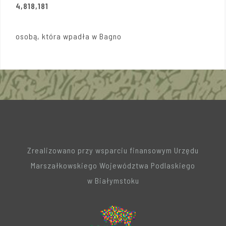
4,818,181
osobą, która wpadła w Bagno
Zrealizowano przy wsparciu finansowym Urzędu
Marszałkowskiego Województwa Podlaskiego
w Białymstoku