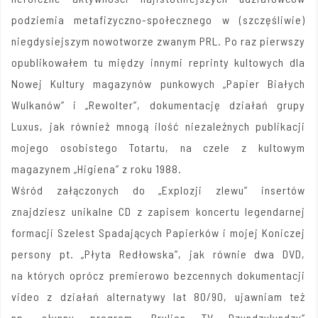
podziemia metafizyczno-społecznego w (szczęśliwie)
niegdysiejszym nowotworze zwanym PRL. Po raz pierwszy
opublikowałem tu między innymi reprinty kultowych dla
Nowej Kultury magazynów punkowych „Papier Białych
Wulkanów” i „Rewolter”, dokumentację działań grupy
Luxus, jak również mnogą ilość niezależnych publikacji
mojego osobistego Totartu, na czele z kultowym
magazynem „Higiena” z roku 1988.
Wśród załączonych do „Explozji zlewu” insertów
znajdziesz unikalne CD z zapisem koncertu legendarnej
formacji Szelest Spadających Papierków i mojej Koniczej
persony pt. „Płyta Redłowska”, jak równie dwa DVD,
na których oprócz premierowo bezcennych dokumentacji
video z działań alternatywy lat 80/90, ujawniam też
np. słynny program „Brulion TV Dzyndzylyndzy”