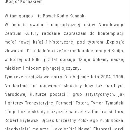
„Konjo” Konnakiem
Witam gorąco – tu Paweł Koñjo Konnak!
W imieniu swoim i energetycznej ekipy Narodowego
Centrum Kultury radośnie zapraszam do kontemplacji
mojej nowej książki historycznej pod tytułem „Explozja
zlewu vol. 1”. To kolejna część kronikarskiej epopei Koñja,
w której od kilku już lat opisuję dzieje bohemy naszej
mlekiem i miodem płynącej ojczyzny.
Tym razem książkowa narracja obejmuje lata 2004-2009.
Na kartach tej opowieści śledzimy losy tak istotnych
Narodowej Kulturze postaci i grup artystycznych, jak
fighterzy Tranzytoryjnej Formacji Totart, Tymon Tymański
i jego liczne składy muzyczne na czele z The Transistors,
Robert Brylewski Ojciec Chrzestny Polskiego Punk Rocka,
niegdysiejsi malarze i akcjoniści Nowej Ekspresji czyli