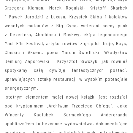
Grzegorz Klaman, Marek Rogulski, Kristoff Skarbek
i Paweł Jarodzki z Luxusu, Krzysiek Skiba i kolektyw
wesołych mutantów z Big Cyca, weterani sceny punk
z Dezertera, Abaddonu i Moskwy, ekipa legendarnego
Yach Film Festival, artyści rewiowi z grup Ich Troje, Boys,
Classic i Akcent, poeci Marcin Świetlicki, Władysław
Demiurg Zaporowski i Krzysztof Siwczyk, jak również
spotykamy całą dywizję fantastycznych postaci,
uprawiających sztukę restauracji w wysokim potencjale
energetycznym.
Istotnym elementem mojej nowej książki jest rozdział
pod kryptonimem „Archiwum Trzeciego Obiegu”. Jako
Wincenty Kadłubek Sarmackiego Andergrandu
upubliczniłem tu bezcenne wydawnictwa, dokumentujące
heroiczne aktywności najistotniejszych udziałowców