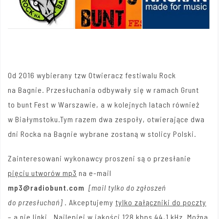
Od 2016 wybierany tzw Otwieracz festiwalu Rock
na Bagnie. Przesłuchania odbywały się w ramach Grunt
to bunt Fest w Warszawie, a w kolejnych latach również
w Białymstoku.Tym razem dwa zespoły, otwierające dwa
dni Rocka na Bagnie wybrane zostaną w stolicy Polski.
Zainteresowani wykonawcy proszeni są o przesłanie
pięciu utworów mp3
na e-mail
mp3@radiobunt.com
[mail tylko do zgłoszeń
do przesłuchań]
. Akceptujemy
tylko
załączniki do poczty
– a nie linki. Najlepiej
w jakości 128 kbps 44,1 kHz
. Można