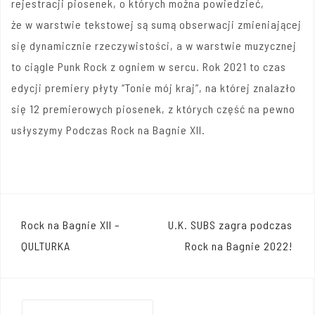
rejestracji piosenek, o których można powiedzieć,
że w warstwie tekstowej są sumą obserwacji zmieniającej
się dynamicznie rzeczywistości, a w warstwie muzycznej
to ciągle Punk Rock z ogniem w sercu. Rok 2021 to czas
edycji premiery płyty “Tonie mój kraj”, na której znalazło
się 12 premierowych piosenek, z których część na pewno
usłyszymy Podczas Rock na Bagnie XII.
Nawigacja
Rock na Bagnie XII –
U.K. SUBS zagra podczas
wpisu
QULTURKA
Rock na Bagnie 2022!
Szukaj: