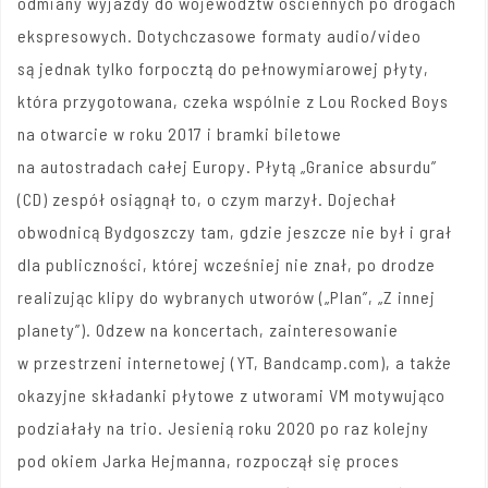
odmiany wyjazdy do województw ościennych po drogach
ekspresowych. Dotychczasowe formaty audio/video
są jednak tylko forpocztą do pełnowymiarowej płyty,
która przygotowana, czeka wspólnie z Lou Rocked Boys
na otwarcie w roku 2017 i bramki biletowe
na autostradach całej Europy. Płytą „Granice absurdu”
(CD) zespół osiągnął to, o czym marzył. Dojechał
obwodnicą Bydgoszczy tam, gdzie jeszcze nie był i grał
dla publiczności, której wcześniej nie znał, po drodze
realizując klipy do wybranych utworów („Plan”, „Z innej
planety”). Odzew na koncertach, zainteresowanie
w przestrzeni internetowej (YT, Bandcamp.com), a także
okazyjne składanki płytowe z utworami VM motywująco
podziałały na trio. Jesienią roku 2020 po raz kolejny
pod okiem Jarka Hejmanna, rozpoczął się proces