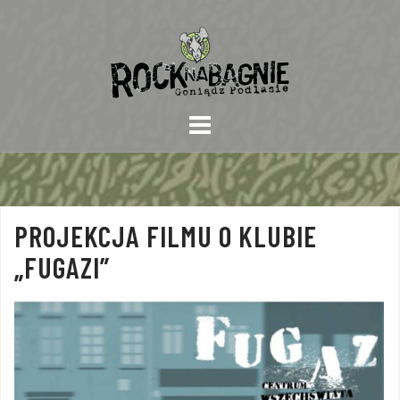
Skip
to
content
PROJEKCJA FILMU O KLUBIE
„FUGAZI”