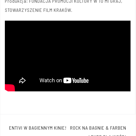
Produkcja: FUNDACJA PROMOCJI KULTURY W TO MI GRAJ,
STOWARZYSZENIE FILM KRAKÓW.
Nawigacja
ENTIVI W BAGIENNYM KINIE!
ROCK NA BAGNIE & FARBEN