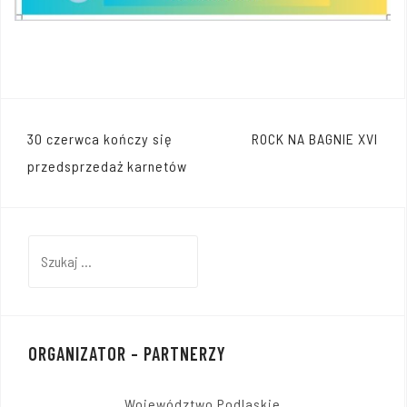
Nawigacja
30 czerwca kończy się
ROCK NA BAGNIE XVI
wpisu
przedsprzedaż karnetów
Szukaj:
ORGANIZATOR – PARTNERZY
Województwo Podlaskie