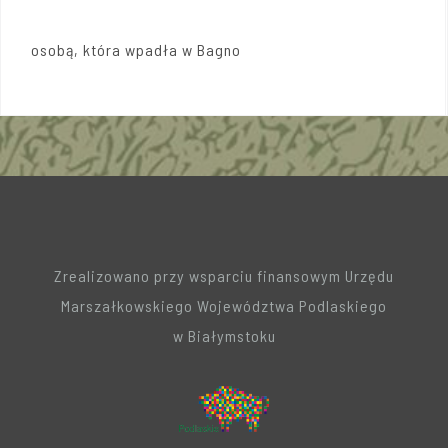
osobą, która wpadła w Bagno
Zrealizowano przy wsparciu finansowym Urzędu
Marszałkowskiego Województwa Podlaskiego
w Białymstoku