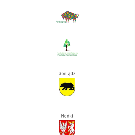
Goniądz
Mońki