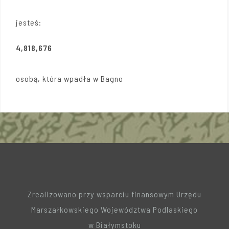
jesteś:
4,818,676
osobą, która wpadła w Bagno
Zrealizowano przy wsparciu finansowym Urzędu
Marszałkowskiego Województwa Podlaskiego
w Białymstoku