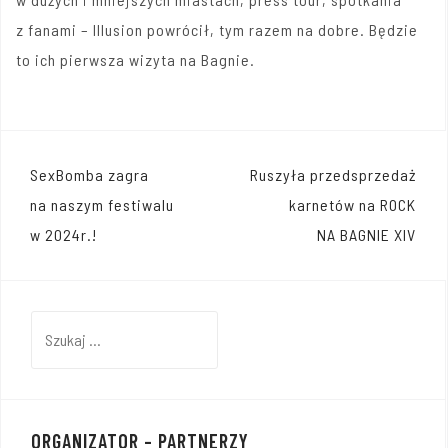
z fanami – Illusion powrócił, tym razem na dobre. Będzie
to ich pierwsza wizyta na Bagnie.
Nawigacja
SexBomba zagra
Ruszyła przedsprzedaż
wpisu
na naszym festiwalu
karnetów na ROCK
w 2024r.!
NA BAGNIE XIV
Szukaj:
ORGANIZATOR – PARTNERZY