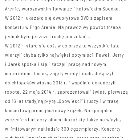
Arenie, warszawskim Torwarze i katowickim Spodku.
W 2012 r. ukazało się dwupłytowe DVD z zapisem
koncertu w Ergo Arenie. Na prawdziwy powrót trzeba
jednak było jeszcze trochę poczekać…
W 2012 r. stało się coś, w co przez te wszystkie lata
wierzyli chyba tylko najwięksi optymiści. Paweł, Jerry
i Jarek spotkali się i zaczęli pracę nad nowym
materiałem. Tomek, zajęty wtedy Lipali, dołączył
do chłopaków wiosną 2013 r. i wspólnie dokończyli
robotę. 22 maja 2014 r. zaprezentowali światu pierwszą
od 16 lat studyjną płytę „Opowieści” i ruszyli w trasę
koncertową promującą nowy krążek. Na specjalne
życzenie słuchaczy album ukazał się także na winylu,
w limitowanym nakładzie 300 egzemplarzy. Koncerty
w dużych i mniejszych miastach, press tour, spotkania