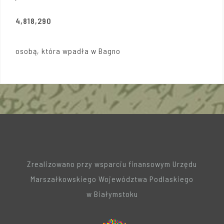
4,818,290
osobą, która wpadła w Bagno
Zrealizowano przy wsparciu finansowym Urzędu
Marszałkowskiego Województwa Podlaskiego
w Białymstoku