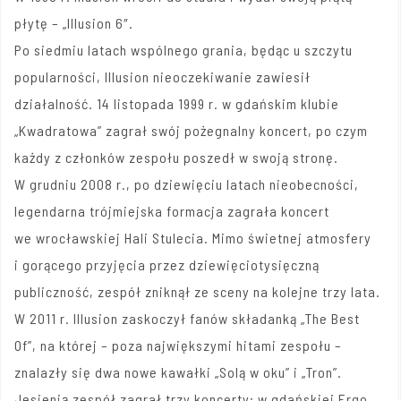
płytę – „Illusion 6″.
Po siedmiu latach wspólnego grania, będąc u szczytu
popularności, Illusion nieoczekiwanie zawiesił
działalność. 14 listopada 1999 r. w gdańskim klubie
„Kwadratowa” zagrał swój pożegnalny koncert, po czym
każdy z członków zespołu poszedł w swoją stronę.
W grudniu 2008 r., po dziewięciu latach nieobecności,
legendarna trójmiejska formacja zagrała koncert
we wrocławskiej Hali Stulecia. Mimo świetnej atmosfery
i gorącego przyjęcia przez dziewięciotysięczną
publiczność, zespół zniknął ze sceny na kolejne trzy lata.
W 2011 r. Illusion zaskoczył fanów składanką „The Best
Of”, na której – poza największymi hitami zespołu –
znalazły się dwa nowe kawałki „Solą w oku” i „Tron”.
Jesienią zespół zagrał trzy koncerty: w gdańskiej Ergo