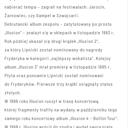
nabierać tempa – zagrali na festiwalach: Jarocin,
Żarnowiec, czy Gampel w Szwajcarii.
Debiutancki album zespołu – zatytułowany po prostu
„Illusion” – znalazł się w sklepach w listopadzie 1993 r.
Rok później ukazał się drugi krążek „Illusion 2”,
za który Lipnicki został nominowany do nagrody
Fryderyka w kategorii „najlepszy wokalista”. Kolejny
album „Illusion 3” miał premierę w listopadzie 1995 r.
Płyta oraz ponownie Lipnicki zostali nominowani
do Fryderyków. Pierwsze trzy krążki osiągnęły status
złotych.
W 1996 roku Illusion ruszył w trasę koncertową,
której fragmenty trafiły na wydany w październiku tego
samego roku koncertowy album „Illusion 4 – Bolilol Tour”.
W 1998 r. Illusion wrócił do studia i wydał swoją piątą