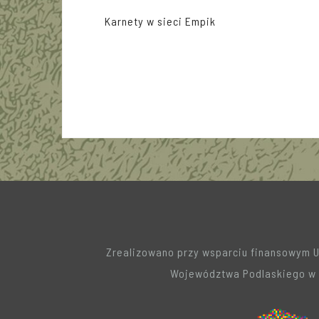
Nawigacja
Karnety w sieci Empik
wpisu
Zrealizowano przy wsparciu finansowym 
Województwa Podlaskiego w 