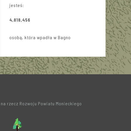
jesteś:
4,818,456
osobą, która wpadła w Bagno
a na rzecz Rozwoju Powiatu Monieckiego