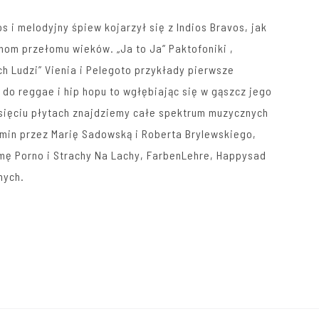
s i melodyjny śpiew kojarzył się z Indios Bravos, jak
m przełomu wieków. „Ja to Ja” Paktofoniki ,
h Ludzi” Vienia i Pelegoto przykłady pierwsze
 do reggae i hip hopu to wgłębiając się w gąszcz jego
esięciu płytach znajdziemy całe spektrum muzycznych
min przez Marię Sadowską i Roberta Brylewskiego,
mę Porno i Strachy Na Lachy, FarbenLehre, Happysad
nych.