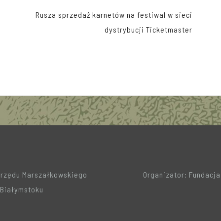
Rusza sprzedaż karnetów na festiwal w sieci
dystrybucji Ticketmaster
Urzędu Marszałkowskiego
Organizator: Fundacj
Białymstoku