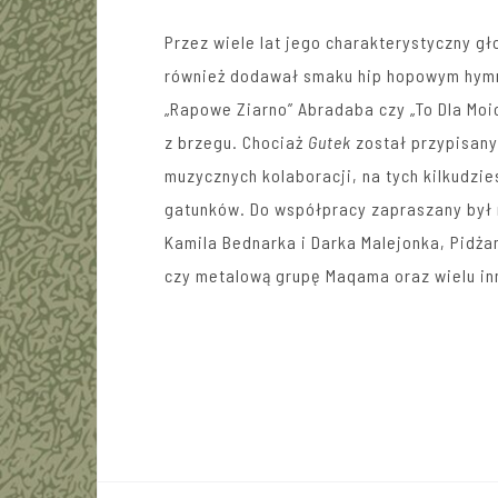
Przez wiele lat jego charakterystyczny gło
również dodawał smaku hip hopowym hymno
„Rapowe Ziarno” Abradaba czy „To Dla Moic
z brzegu. Chociaż
Gutek
został przypisany
muzycznych kolaboracji, na tych kilkudzi
gatunków. Do współpracy zapraszany był 
Kamila Bednarka i Darka Malejonka, Pidża
czy metalową grupę Maqama oraz wielu in