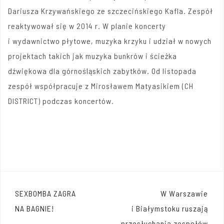
Dariusza Krzywańskiego ze szczecińskiego Kafla. Zespół
reaktywował się w 2014 r. W planie koncerty
i wydawnictwo płytowe, muzyka krzyku i udział w nowych
projektach takich jak muzyka bunkrów i ścieżka
dźwiękowa dla górnośląskich zabytków. Od listopada
zespół współpracuje z Mirosławem Matyasikiem (CH
DISTRICT) podczas koncertów.
Nawigacja
SEXBOMBA ZAGRA
W Warszawie
wpisu
NA BAGNIE!
i Białymstoku ruszają
przesłuchania zespołów