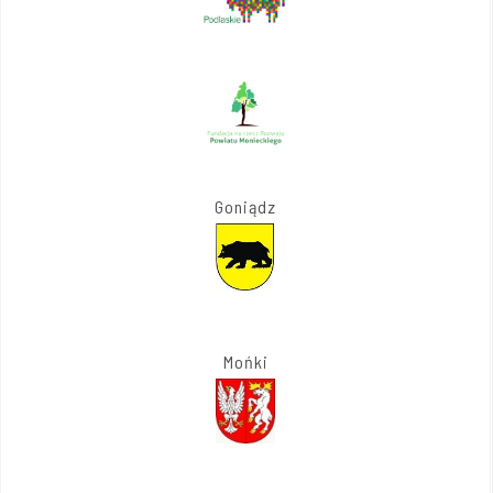
Goniądz
Mońki