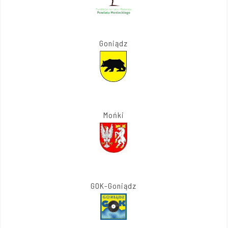
Goniądz
Mońki
GOK-Goniądz