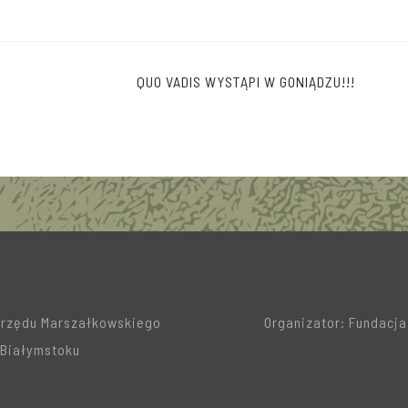
QUO VADIS WYSTĄPI W GONIĄDZU!!!
Urzędu Marszałkowskiego
Organizator: Fundacj
Białymstoku