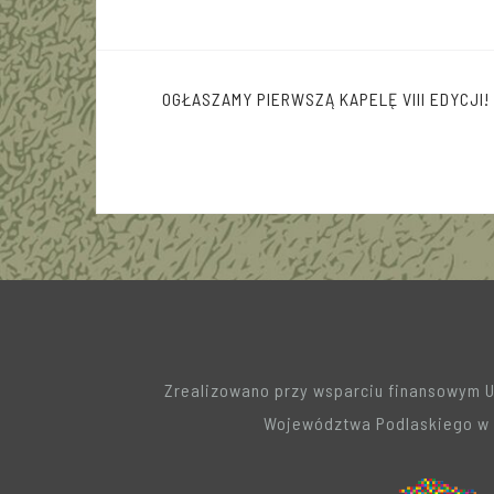
Nawigacja
OGŁASZAMY PIERWSZĄ KAPELĘ VIII EDYCJI!
wpisu
Zrealizowano przy wsparciu finansowym 
Województwa Podlaskiego w 