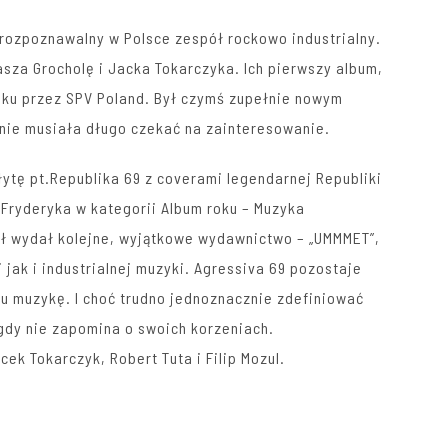
j rozpoznawalny w Polsce zespół rockowo industrialny.
sza Grocholę i Jacka Tokarczyka. Ich pierwszy album,
oku przez SPV Poland. Był czymś zupełnie nowym
nie musiała długo czekać na zainteresowanie.
łytę pt.Republika 69 z coverami legendarnej Republiki
Fryderyka w kategorii Album roku – Muzyka
ół wydał kolejne, wyjątkowe wydawnictwo – „UMMMET”,
jak i industrialnej muzyki. Agressiva 69 pozostaje
ju muzykę. I choć trudno jednoznacznie zdefiniować
igdy nie zapomina o swoich korzeniach.
ek Tokarczyk, Robert Tuta i Filip Mozul.