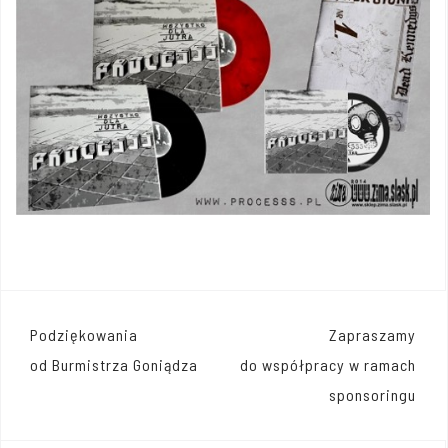
Nawigacja
Podziękowania
Zapraszamy
wpisu
od Burmistrza Goniądza
do współpracy w ramach
sponsoringu