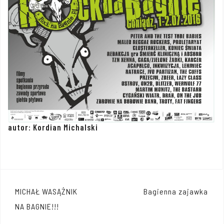
autor: Kordian Michalski
Nawigacja
MICHAŁ WASĄŻNIK
Bagienna zajawka
wpisu
NA BAGNIE!!!